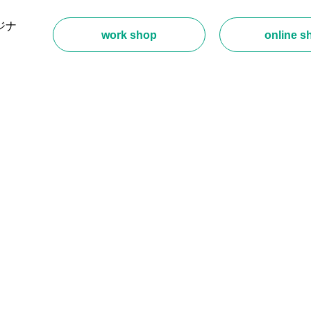
ジナ
work shop
online s